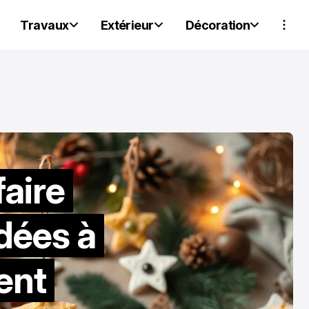
Travaux
Extérieur
Décoration
PARTENAIRES
PARTENAIRES
faire
dées à
ent