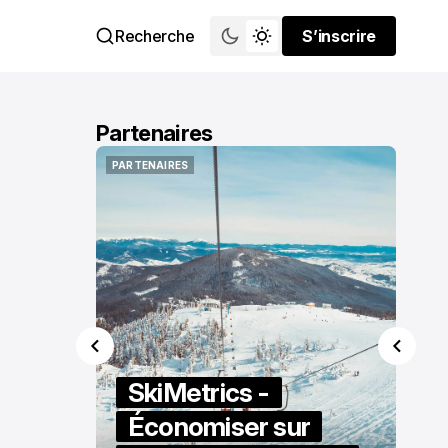
Recherche
S’inscrire
S’inscrire
Partenaires
PARTENAIRES
PARTENAIRES
SkiMetrics -
Économiser sur