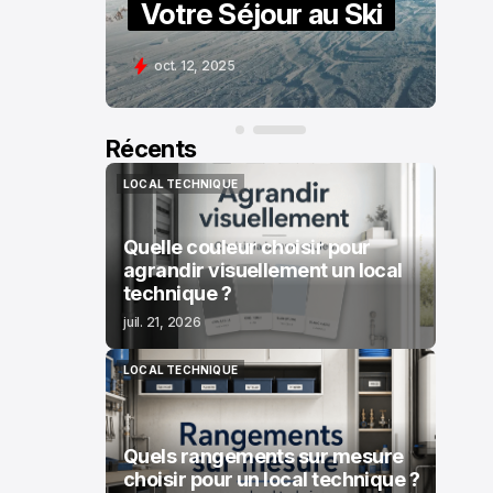
Votre Séjour au Ski
oct. 12, 2025
Récents
LOCAL TECHNIQUE
LOCAL TECHNIQUE
Quelle couleur choisir pour
agrandir visuellement un local
technique ?
juil. 21, 2026
LOCAL TECHNIQUE
LOCAL TECHNIQUE
Quels rangements sur mesure
choisir pour un local technique ?