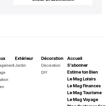
Choisir un abonnement
aux
Extérieur
Décoration
Accueil
S'abonner
agement
Jardin
Décoration
Estime ton Bien
age
DIY
Le Mag Loisirs
ation
Le Mag Finances
ien
Le Mag Tourisme
Le Mag Voyage