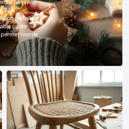
erchez à créer
Le Mag Loisirs
r ? La
ution parfaite
oct. 24, 2025
table conte
s permet non de
DIY
DIY