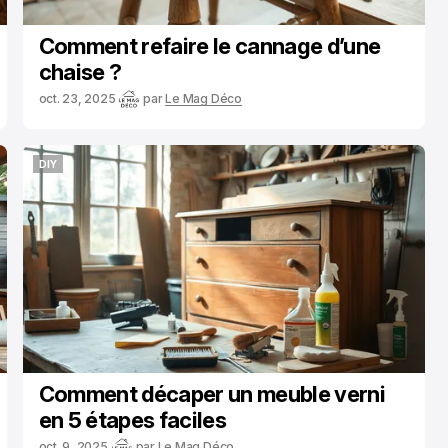
Comment refaire le cannage d’une
chaise ?
oct. 23, 2025
par
Le Mag Déco
DIY
DIY
Comment décaper un meuble verni
en 5 étapes faciles
oct. 9, 2025
par
Le Mag Déco