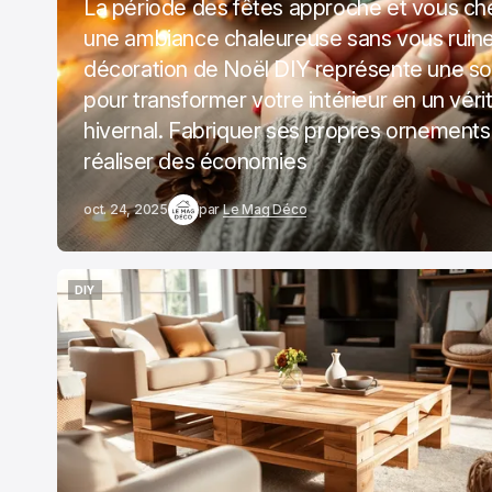
La période des fêtes approche et vous ch
une ambiance chaleureuse sans vous ruine
décoration de Noël DIY représente une sol
pour transformer votre intérieur en un véri
hivernal. Fabriquer ses propres ornement
réaliser des économies
oct. 24, 2025
par
Le Mag Déco
DIY
DIY