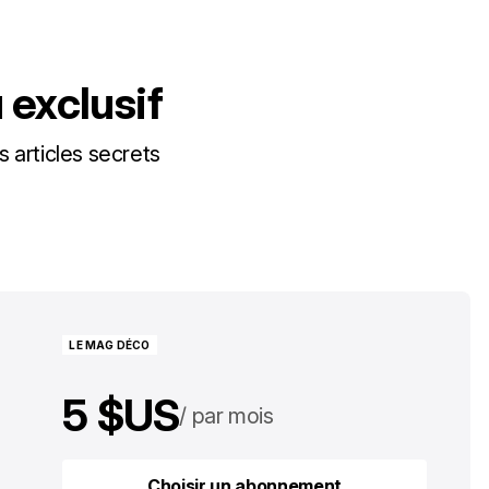
exclusif
s articles secrets
LE MAG DÉCO
5 $US
par mois
50 $US
par an
Choisir un abonnement