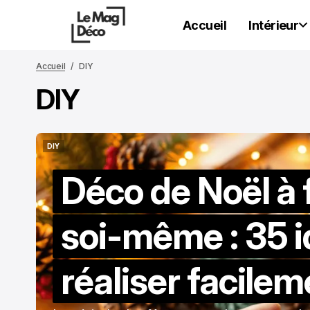
Accueil
Intérieur
Accueil
DIY
DIY
DIY
DIY
Déco de Noël à 
soi-même : 35 i
réaliser facilem