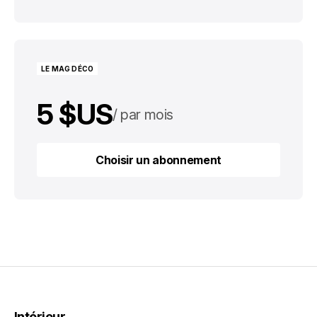
Choisir un abonnement
LE MAG DÉCO
5 $US
par mois
50 $US
par an
Choisir un abonnement
Choisir un abonnement
Intérieur