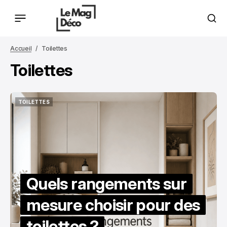
Accueil
Toilettes
Toilettes
TOILETTES
TOILETTES
Quels rangements sur
mesure choisir pour des
toilettes ?