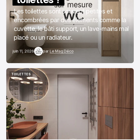
Les toilettes sont souvent petites et
encombrées par des éléments comme la
cuvette, le bâti support, un lave-mains mal
placé ou un radiateur.
juin 11, 2026
par
Le Mag Déco
TOILETTES
TOILETTES