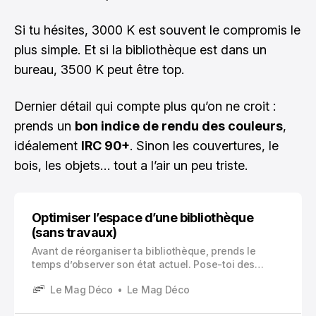
Si tu hésites, 3000 K est souvent le compromis le
plus simple. Et si la bibliothèque est dans un
bureau, 3500 K peut être top.
Dernier détail qui compte plus qu’on ne croit :
prends un
bon indice de rendu des couleurs
,
idéalement
IRC 90+
. Sinon les couvertures, le
bois, les objets… tout a l’air un peu triste.
Optimiser l’espace d’une bibliothèque
(sans travaux)
Avant de réorganiser ta bibliothèque, prends le
temps d’observer son état actuel. Pose-toi des
questions clés : Utilises-tu vraiment toutes les
Le Mag Déco
Le Mag Déco
étagères ? As-tu différents formats de livres qui
compliquent le rangement ? Ranges-tu pour stocker