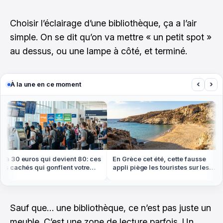
Choisir l’éclairage d’une bibliothèque, ça a l’air
simple. On se dit qu’on va mettre « un petit spot »
au dessus, ou une lampe à côté, et terminé.
‹
›
À la une en ce moment
à 30 euros qui devient 80: ces
En Grèce cet été, cette fausse
s cachés qui gonflent votre
appli piège les touristes sur les
t cet été
plages
Sauf que… une bibliothèque, ce n’est pas juste un
meuble. C’est une zone de lecture parfois. Un