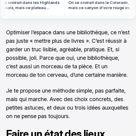
e croirait dans les Highlands
On se croirait dans le Colorado,
sais, mais ce plateau
mais ce canyon d'ocre rouge est
eux est en plein centre de la
en plein Luberon
nce
Optimiser l’espace dans une bibliothèque, ce n’est
pas juste « mettre plus de livres ». C’est réussir à
garder un truc lisible, agréable, pratique. Et, si
possible, joli. Parce que oui, une bibliothèque,
c’est aussi un morceau de ta pièce. Et un
morceau de ton cerveau, d’une certaine manière.
Je te propose une méthode simple, pas parfaite,
mais qui marche. Avec des choix concrets, des
petites astuces, et deux ou trois idées auxquelles
on ne pense pas toujours.
Faire un état des lieux