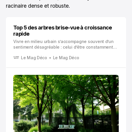
racinaire dense et robuste.
Top 5 des arbres brise-vue à croissance
rapide
Vivre en milieu urbain s’accompagne souvent d’un
sentiment désagréable : celui d’être constamment
observé, même dans l’intimité de son propre jardin.
Le Mag Déco
Le Mag Déco
Les arbres brise-vue à croissance rapide
représentent une solution naturelle pour retrouver
votre tranquillité tout en créant des zones d’ombre.