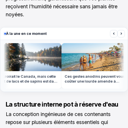
reçoivent l'humidité nécessaire sans jamais être
noyées.
‹
›
À la une en ce moment
croirait le Canada, mais cette
Ces gestes anodins peuvent vous
t de lacs et de sapins est dans
coûter une lourde amende à
 Vosges
l'étranger cet été
La structure interne pot à réserve d'eau
La conception ingénieuse de ces contenants
repose sur plusieurs éléments essentiels qui