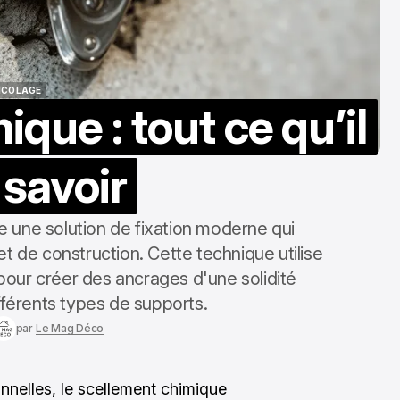
ICOLAGE
que : tout ce qu’il
ICOLAGE
 savoir
 une solution de fixation moderne qui
et de construction. Cette technique utilise
our créer des ancrages d'une solidité
fférents types de supports.
par
Le Mag Déco
onnelles, le scellement chimique