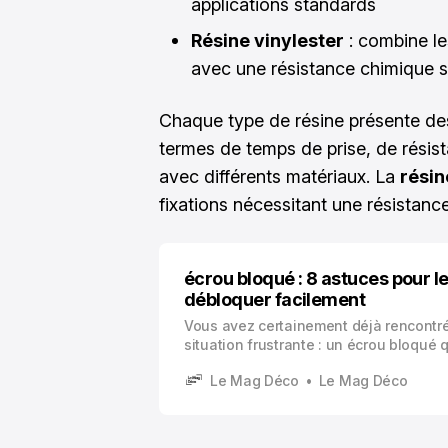
applications standards
Résine vinylester
: combine l
avec une résistance chimique s
Chaque type de résine présente des
termes de temps de prise, de résis
avec différents matériaux. La
résin
fixations nécessitant une résistanc
écrou bloqué : 8 astuces pour l
débloquer facilement
Vous avez certainement déjà rencontré
situation frustrante : un écrou bloqué 
obstinément de bouger, malgré tous vos
Le Mag Déco
Le Mag Déco
Ce problème mécanique figure parmi le
plus courants auxquels vous êtes conf
de travaux de maintenance ou de répar