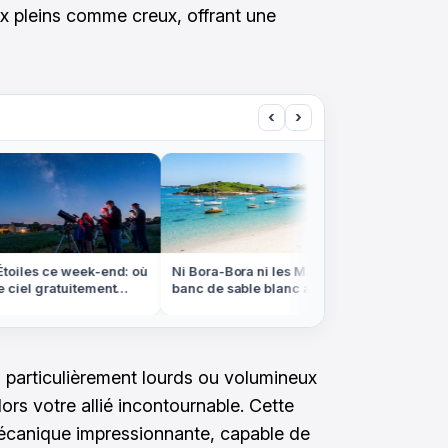
x pleins comme creux, offrant une
‹
›
oiles ce week-end: où
Ni Bora-Bora ni les Maldives, ce
On se cr
ciel gratuitement
banc de sable blanc apparaît à
Louisian
rance
marée basse en Bretagne
d'eau e
 particulièrement lourds ou volumineux
ors votre allié incontournable. Cette
écanique impressionnante, capable de