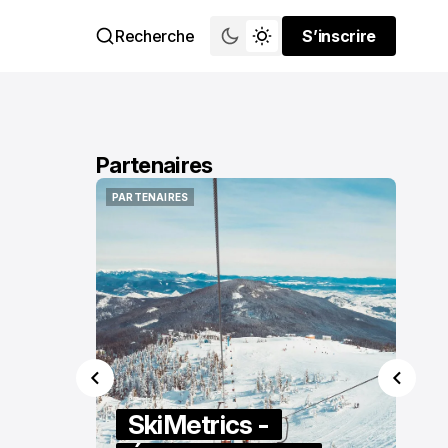
Recherche
S’inscrire
S’inscrire
Partenaires
PARTENAIRES
PARTENA
PARTENAIRES
PARTENA
SkiMetrics -