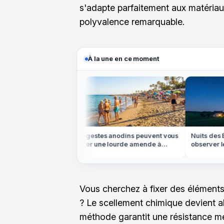
s'adapte parfaitement aux matériau
polyvalence remarquable.
À la une en ce moment
ns le Colorado,
Ces gestes anodins peuvent vous
Nuits des Ét
'ocre rouge est
coûter une lourde amende à
observer le 
l'étranger cet été
partout en F
Vous cherchez à fixer des éléments
? Le scellement chimique devient al
méthode garantit une résistance m