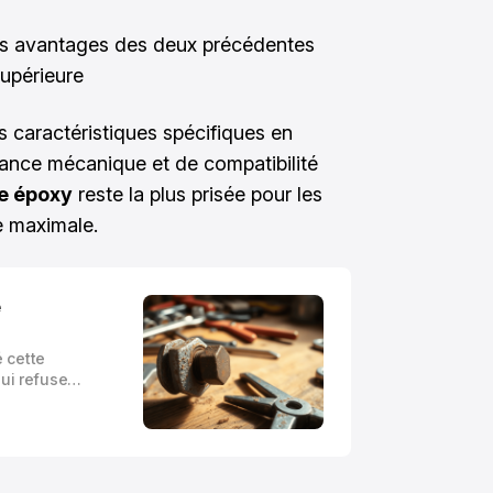
es avantages des deux précédentes
upérieure
 caractéristiques spécifiques en
tance mécanique et de compatibilité
e époxy
reste la plus prisée pour les
e maximale.
e
 cette
qui refuse
 efforts.
s défis les
ronté lors
ation.