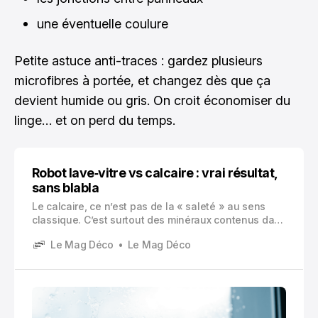
une éventuelle coulure
Petite astuce anti-traces : gardez plusieurs
microfibres à portée, et changez dès que ça
devient humide ou gris. On croit économiser du
linge… et on perd du temps.
Robot lave‑vitre vs calcaire : vrai résultat,
sans blabla
Le calcaire, ce n’est pas de la « saleté » au sens
classique. C’est surtout des minéraux contenus dans
l’eau dure, principalement du calcium et du
Le Mag Déco
Le Mag Déco
magnésium. Tant que l’eau est là, tout va bien. Mais
dès qu’elle s’évapore, les minéraux, eux, restent. Et
sur une vitre, ça se voit tout de suite.