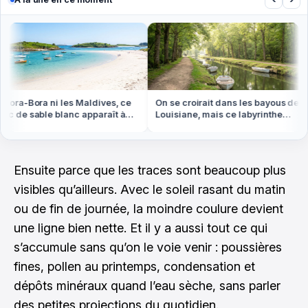
ora-Bora ni les Maldives, ce
On se croirait dans les bayous de
c de sable blanc apparaît à
Louisiane, mais ce labyrinthe
ée basse en Bretagne
d'eau est en Vendée
Ensuite parce que les traces sont beaucoup plus
visibles qu’ailleurs. Avec le soleil rasant du matin
ou de fin de journée, la moindre coulure devient
une ligne bien nette. Et il y a aussi tout ce qui
s’accumule sans qu’on le voie venir : poussières
fines, pollen au printemps, condensation et
dépôts minéraux quand l’eau sèche, sans parler
des petites projections du quotidien.