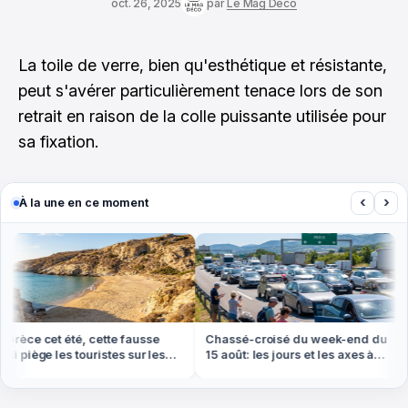
oct. 26, 2025
par
Le Mag Déco
La toile de verre, bien qu'esthétique et résistante,
peut s'avérer particulièrement tenace lors de son
retrait en raison de la colle puissante utilisée pour
sa fixation.
‹
›
À la une en ce moment
rèce cet été, cette fausse
Chassé-croisé du week-end du
i piège les touristes sur les
15 août: les jours et les axes à
ges
éviter absolument