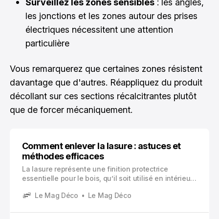
Surveillez les zones sensibles
: les angles,
les jonctions et les zones autour des prises
électriques nécessitent une attention
particulière
Vous remarquerez que certaines zones résistent
davantage que d'autres. Réappliquez du produit
décollant sur ces sections récalcitrantes plutôt
que de forcer mécaniquement.
Comment enlever la lasure : astuces et
méthodes efficaces
La lasure représente une finition protectrice
essentielle pour le bois, qu’il soit utilisé en intérieur
ou en extérieur. Ce produit hydrofuge et microporeux
Le Mag Déco
Le Mag Déco
crée une barrière efficace contre l’humidité, les UV,
les insectes et les champignons, tout en laissant
respirer le matériau.