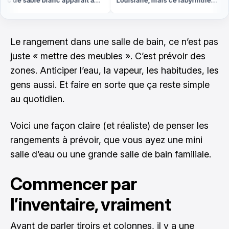
 de sable blanc apparaît à
Louisiane, mais ce labyrinthe
ée basse en Bretagne
d'eau est en Vendée
Le rangement dans une salle de bain, ce n’est pas
juste « mettre des meubles ». C’est prévoir des
zones. Anticiper l’eau, la vapeur, les habitudes, les
gens aussi. Et faire en sorte que ça reste simple
au quotidien.
Voici une façon claire (et réaliste) de penser les
rangements à prévoir, que vous ayez une mini
salle d’eau ou une grande salle de bain familiale.
Commencer par
l’inventaire, vraiment
Avant de parler tiroirs et colonnes, il y a une