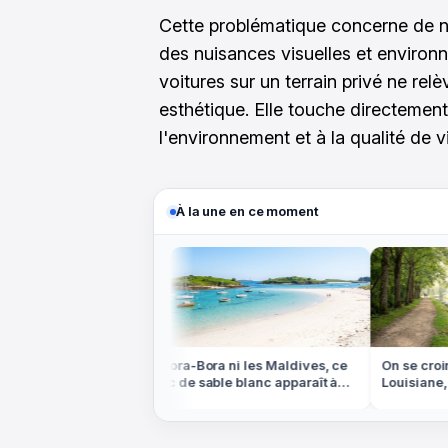
Cette problématique concerne de n
des nuisances visuelles et enviro
voitures sur un terrain privé ne re
esthétique. Elle touche directement 
l'environnement et à la qualité de v
À la une en ce moment
u Canada, mais
Ni Bora-Bora ni les Maldives, ce
On se croira
s et de sapins est
banc de sable blanc apparaît à
Louisiane, m
marée basse en Bretagne
d'eau est e