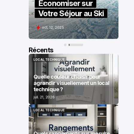
Économiser sur
Votre Séjour au Ski
oct. 12, 2025
Récents
LOCAL TECHNIQUE
LOCAL TECHNIQUE
Quelle couleur choisir pour
agrandir visuellement un local
technique ?
juil. 21, 2026
LOCAL TECHNIQUE
LOCAL TECHNIQUE
Quels rangements sur mesure