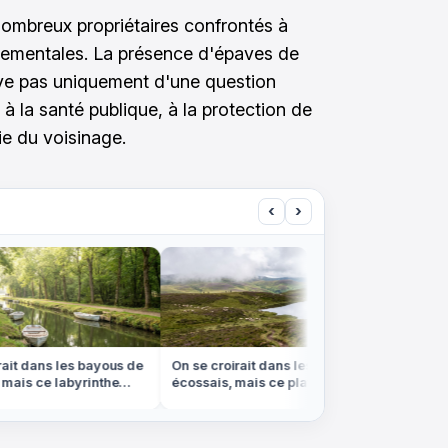
ombreux propriétaires confrontés à
nnementales. La présence d'épaves de
lève pas uniquement d'une question
à la santé publique, à la protection de
ie du voisinage.
‹
›
it dans les bayous de
On se croirait dans les Highlands
On croir
ais ce labyrinthe
écossais, mais ce plateau
collines
n Vendée
brumeux est en plein centre de la
sont en
France