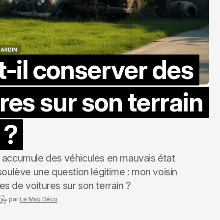
Le Mag Loisirs
oct. 24, 2025
JARDIN
-il conserver des
JARDIN
res sur son terrain
?
 accumule des véhicules en mauvais état
 soulève une question légitime : mon voisin
s de voitures sur son terrain ?
par
Le Mag Déco