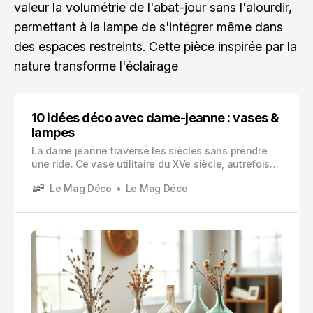
valeur la volumétrie de l'abat-jour sans l'alourdir,
permettant à la lampe de s'intégrer même dans
des espaces restreints. Cette pièce inspirée par la
nature transforme l'éclairage
10 idées déco avec dame-jeanne : vases &
lampes
La dame jeanne traverse les siècles sans prendre
une ride. Ce vase utilitaire du XVe siècle, autrefois
destiné au stockage du vin et de l’huile, s’est
Le Mag Déco
Le Mag Déco
métamorphosé en véritable icône de la dame jeanne
decoration contemporaine.