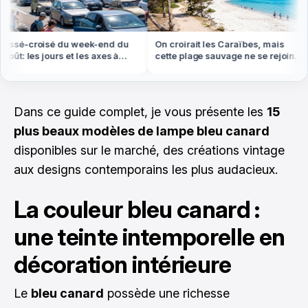
sé-croisé du week-end du
On croirait les Caraïbes, mais
ût: les jours et les axes à
cette plage sauvage ne se rejoint
er absolument
qu'à pied ou en bateau
Dans ce guide complet, je vous présente les
15
plus beaux modèles de lampe bleu canard
disponibles sur le marché, des créations vintage
aux designs contemporains les plus audacieux.
La couleur bleu canard :
une teinte intemporelle en
décoration intérieure
Le
bleu canard
possède une richesse