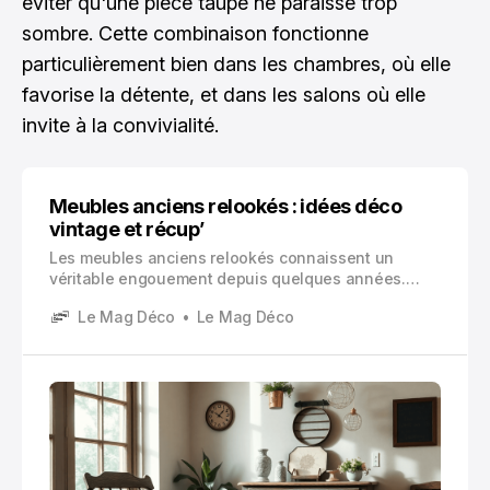
éviter qu'une pièce taupe ne paraisse trop
sombre. Cette combinaison fonctionne
particulièrement bien dans les chambres, où elle
favorise la détente, et dans les salons où elle
invite à la convivialité.
Meubles anciens relookés : idées déco
vintage et récup’
Les meubles anciens relookés connaissent un
véritable engouement depuis quelques années.
Cette pratique transforme des pièces démodées ou
Le Mag Déco
Le Mag Déco
abîmées en véritables objets de décoration
contemporains, alliant charme d’antan et esthétique
moderne.