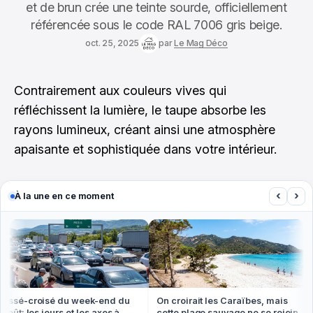
et de brun crée une teinte sourde, officiellement
référencée sous le code RAL 7006 gris beige.
oct. 25, 2025
par
Le Mag Déco
Contrairement aux couleurs vives qui
réfléchissent la lumière, le taupe absorbe les
rayons lumineux, créant ainsi une atmosphère
apaisante et sophistiquée dans votre intérieur.
‹
›
À la une en ce moment
sé-croisé du week-end du
On croirait les Caraïbes, mais
ût: les jours et les axes à
cette plage sauvage ne se rejoint