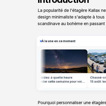
La popularité de l'étagère Kallax n
design minimaliste s'adapte à tous 
scandinave au bohème en passant pa
À la une en ce moment
ns les bayous de
Perséides: à quelle heure
Chassé-croi
e labyrinthe
regarder cette semaine pour voir
15 août: les j
dée
le plus d'étoiles filantes
éviter absol
Pourquoi personnaliser une étagère