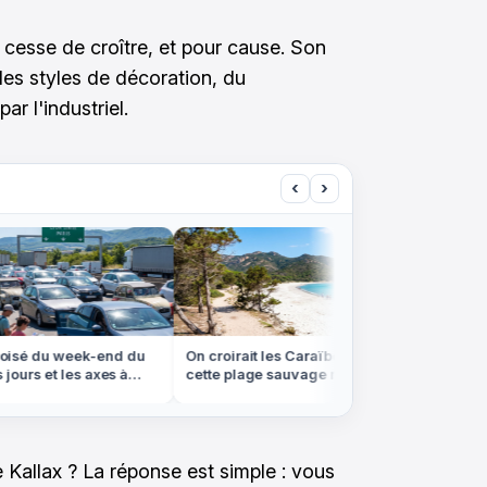
e cesse de croître, et pour cause. Son
les styles de décoration, du
r l'industriel.
‹
›
sé du week-end du
On croirait les Caraïbes, mais
Ce QR co
ours et les axes à
cette plage sauvage ne se rejoint
restaura
ument
qu'à pied ou en bateau
compte c
 Kallax ? La réponse est simple : vous