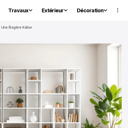
Travaux
Extérieur
Décoration
 Une Étagère Kallax
PARTENAIRES
PARTENAIRES