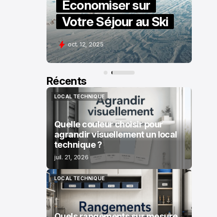
Économiser sur
Votre Séjour au Ski
oct. 12, 2025
Récents
LOCAL TECHNIQUE
LOCAL TECHNIQUE
Quelle couleur choisir pour
agrandir visuellement un local
technique ?
juil. 21, 2026
LOCAL TECHNIQUE
LOCAL TECHNIQUE
Quels rangements sur mesure