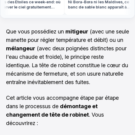
s des Étoiles ce week-end: où
Ni Bora-Bora ni les Maldives, ce
rver le ciel gratuitement
banc de sable blanc apparaît à
out en France
marée basse en Bretagne
Que vous possédiez un
mitigeur
(avec une seule
manette pour régler température et débit) ou un
mélangeur
(avec deux poignées distinctes pour
l'eau chaude et froide), le principe reste
identique. La tête de robinet constitue le cœur du
mécanisme de fermeture, et son usure naturelle
entraîne inévitablement des fuites.
Cet article vous accompagne étape par étape
dans le processus de
démontage et
changement de tête de robinet
. Vous
découvrirez :