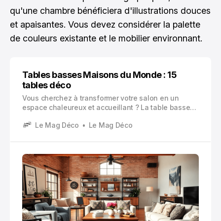
qu'une chambre bénéficiera d'illustrations douces
et apaisantes. Vous devez considérer la palette
de couleurs existante et le mobilier environnant.
Tables basses Maisons du Monde : 15
tables déco
Vous cherchez à transformer votre salon en un
espace chaleureux et accueillant ? La table basse
représente bien plus qu’un simple meuble
Le Mag Déco
Le Mag Déco
fonctionnel. Elle constitue le cœur de votre déco
salon, ce point focal autour duquel se créent les
moments de partage avec votre famille et vos amis.