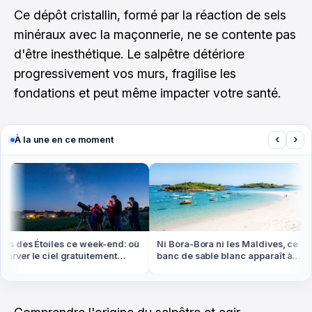
Ce dépôt cristallin, formé par la réaction de sels
minéraux avec la maçonnerie, ne se contente pas
d'être inesthétique. Le salpêtre détériore
progressivement vos murs, fragilise les
fondations et peut même impacter votre santé.
‹
›
À la une en ce moment
 des Étoiles ce week-end: où
Ni Bora-Bora ni les Maldives, ce
O
er le ciel gratuitement
banc de sable blanc apparaît à
L
ut en France
marée basse en Bretagne
d