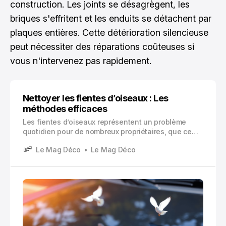
construction. Les joints se désagrègent, les
briques s'effritent et les enduits se détachent par
plaques entières. Cette détérioration silencieuse
peut nécessiter des réparations coûteuses si
vous n'intervenez pas rapidement.
Nettoyer les fientes d’oiseaux : Les
méthodes efficaces
Les fientes d’oiseaux représentent un problème
quotidien pour de nombreux propriétaires, que ce
soit sur les terrasses, les véhicules ou les
Le Mag Déco
Le Mag Déco
vêtements. Vous avez probablement déjà constaté
ces dépôts blanchâtres disgracieux qui semblent
apparaître du jour au lendemain sur vos surfaces
extérieures.