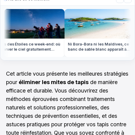
s des Étoiles ce week-end: où
Ni Bora-Bora ni les Maldives, ce
rver le ciel gratuitement
banc de sable blanc apparaît à
out en France
marée basse en Bretagne
Cet article vous présente les meilleures stratégies
pour
éliminer les mites de tapis
de manière
efficace et durable. Vous découvrirez des
méthodes éprouvées combinant traitements
naturels et solutions professionnelles, des
techniques de prévention essentielles, et des
astuces pratiques pour protéger vos tapis contre
toute réinfestation. Que vous soyez confronté à