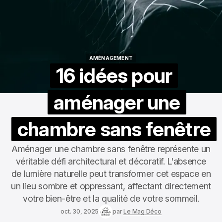
AMÉNAGEMENT
AMÉNAGEMENT
16 idées pour
aménager une
chambre sans fenêtre
Aménager une chambre sans fenêtre représente un
véritable défi architectural et décoratif. L'absence
de lumière naturelle peut transformer cet espace en
un lieu sombre et oppressant, affectant directement
votre bien-être et la qualité de votre sommeil.
oct. 30, 2025
par
Le Mag Déco