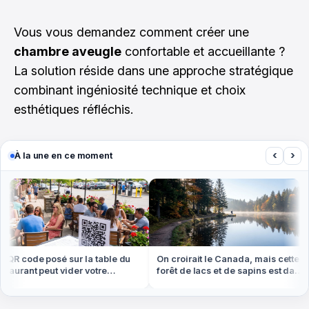
Vous vous demandez comment créer une
chambre aveugle
confortable et accueillante ?
La solution réside dans une approche stratégique
combinant ingéniosité technique et choix
esthétiques réfléchis.
‹
›
À la une en ce moment
QR code posé sur la table du
On croirait le Canada, mais cette
aurant peut vider votre
forêt de lacs et de sapins est dans
pte cet été
les Vosges